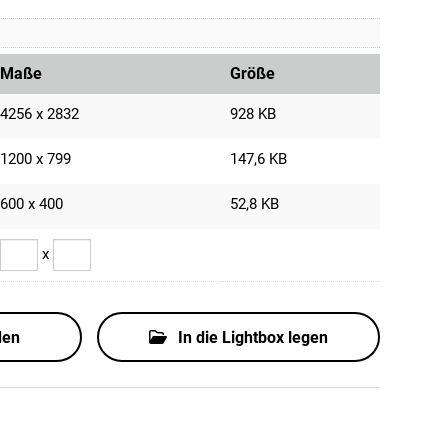
Maße
Größe
4256 x 2832
928 KB
1200 x 799
147,6 KB
600 x 400
52,8 KB
x
den
In die Lightbox legen