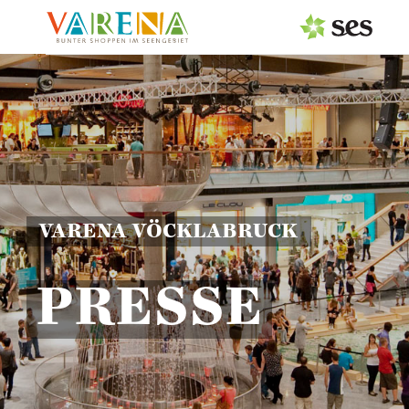
PRESSEAUSSENDUNGEN
Center & Marken
Services
Events
VARENA VÖCKLABRUCK
MEDIAGALERIE
PRESSE
PRESSEKONTAKT