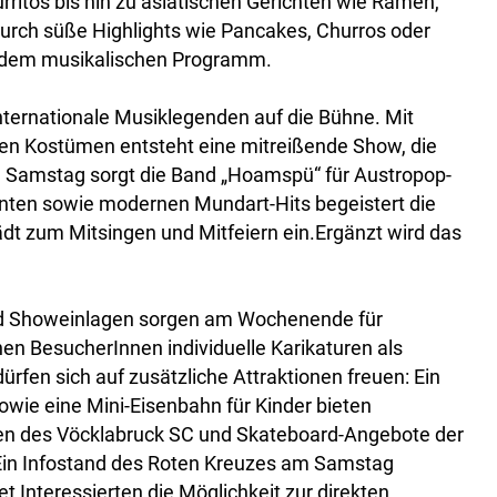
ritos bis hin zu asiatischen Gerichten wie Ramen,
urch süße Highlights wie Pancakes, Churros oder
f dem musikalischen Programm.
nternationale Musiklegenden auf die Bühne. Mit
hen Kostümen entsteht eine mitreißende Show, die
m Samstag sorgt die Band „Hoamspü“ für Austropop-
hnten sowie modernen Mundart-Hits begeistert die
ädt zum Mitsingen und Mitfeiern ein.Ergänzt wird das
nd Showeinlagen sorgen am Wochenende für
n BesucherInnen individuelle Karikaturen als
rfen sich auf zusätzliche Attraktionen freuen: Ein
ie eine Mini-Eisenbahn für Kinder bieten
onen des Vöcklabruck SC und Skateboard-Angebote der
Ein Infostand des Roten Kreuzes am Samstag
t Interessierten die Möglichkeit zur direkten