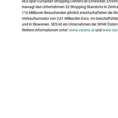
SES Spar European Shopping Centers ist Entwickler, Erricht
managt das Unternehmen 32 Shopping-Standorte in Zentral-
116 Millionen Besuchenden jährlich erwirtschafteten die S
Verkaufsumsatz von 3,61 Milliarden Euro. Im Geschäftsfeld
und in Slowenien. SES ist ein Unternehmen der SPAR Österr
Weitere Informationen unter:
www.varena.at
und
www.ses