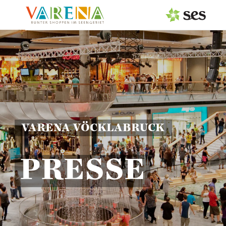
PRESSEAUSSENDUNGEN
Center & Marken
Services
Events
VARENA VÖCKLABRUCK
MEDIAGALERIE
PRESSE
PRESSEKONTAKT