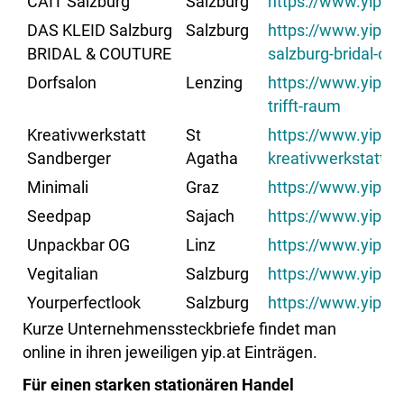
CÁIT Salzburg
Salzburg
https://www.yip.at
DAS KLEID Salzburg
Salzburg
https://www.yip.at
BRIDAL & COUTURE
salzburg-bridal-co
Dorfsalon
Lenzing
https://www.yip.at
trifft-raum
Kreativwerkstatt
St
https://www.yip.a
Sandberger
Agatha
kreativwerkstatt-s
Minimali
Graz
https://www.yip.at
Seedpap
Sajach
https://www.yip.a
Unpackbar OG
Linz
https://www.yip.a
Vegitalian
Salzburg
https://www.yip.at
Yourperfectlook
Salzburg
https://www.yip.at
Kurze Unternehmenssteckbriefe findet man
online in ihren jeweiligen yip.at Einträgen.
Für einen starken stationären Handel