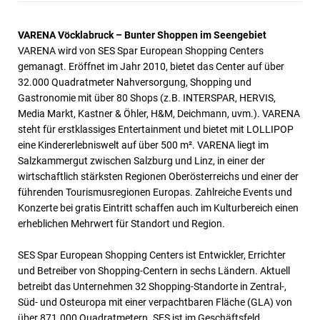
VARENA Vöcklabruck – Bunter Shoppen im Seengebiet
VARENA wird von SES Spar European Shopping Centers
gemanagt. Eröffnet im Jahr 2010, bietet das Center auf über
32.000 Quadratmeter Nahversorgung, Shopping und
Gastronomie mit über 80 Shops (z.B. INTERSPAR, HERVIS,
Media Markt, Kastner & Öhler, H&M, Deichmann, uvm.). VARENA
steht für erstklassiges Entertainment und bietet mit LOLLIPOP
eine Kindererlebniswelt auf über 500 m². VARENA liegt im
Salzkammergut zwischen Salzburg und Linz, in einer der
wirtschaftlich stärksten Regionen Oberösterreichs und einer der
führenden Tourismusregionen Europas. Zahlreiche Events und
Konzerte bei gratis Eintritt schaffen auch im Kulturbereich einen
erheblichen Mehrwert für Standort und Region.
SES Spar European Shopping Centers ist Entwickler, Errichter
und Betreiber von Shopping-Centern in sechs Ländern. Aktuell
betreibt das Unternehmen 32 Shopping-Standorte in Zentral-,
Süd- und Osteuropa mit einer verpachtbaren Fläche (GLA) von
über 871.000 Quadratmetern. SES ist im Geschäftsfeld