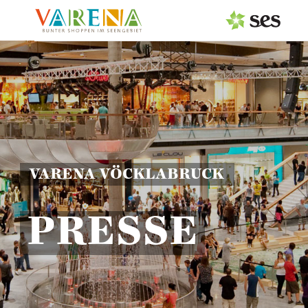
PRESSEAUSSENDUNGEN
MEDIAGALERIE
Fotos
Logos
VARENA VÖCKLABRUCK
Pressemappe
PRESSE
PRESSEKONTAKT