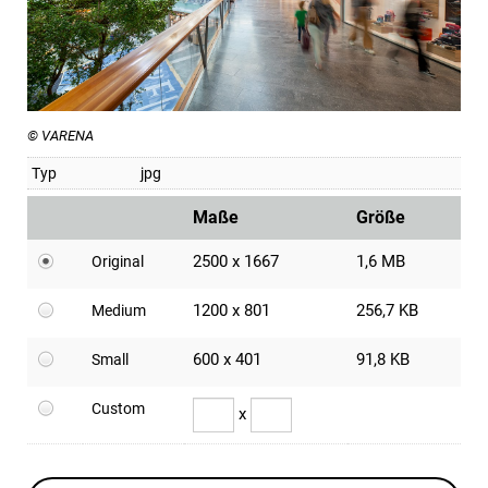
© VARENA
Typ
jpg
Maße
Größe
2500 x 1667
1,6 MB
Original
1200 x 801
256,7 KB
Medium
600 x 401
91,8 KB
Small
Custom
x