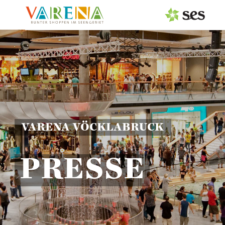
PRESSEAUSSENDUNGEN
MEDIAGALERIE
Fotos
Logos
VARENA VÖCKLABRUCK
Pressemappe
PRESSE
PRESSEKONTAKT