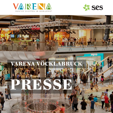
PRESSEAUSSENDUNGEN
Center & Marken
Services
Events
VARENA VÖCKLABRUCK
MEDIAGALERIE
PRESSE
PRESSEKONTAKT