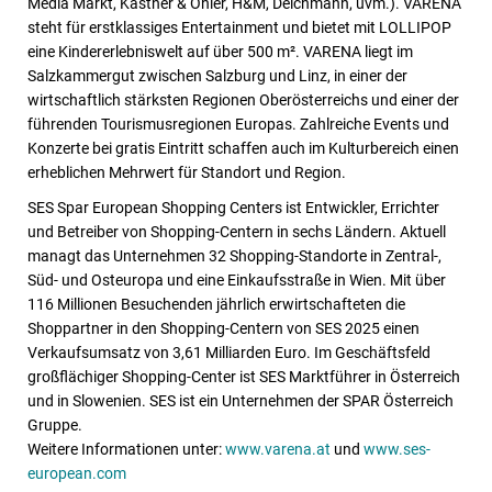
Media Markt, Kastner & Öhler, H&M, Deichmann, uvm.). VARENA
steht für erstklassiges Entertainment und bietet mit LOLLIPOP
eine Kindererlebniswelt auf über 500 m². VARENA liegt im
Salzkammergut zwischen Salzburg und Linz, in einer der
wirtschaftlich stärksten Regionen Oberösterreichs und einer der
führenden Tourismusregionen Europas. Zahlreiche Events und
Konzerte bei gratis Eintritt schaffen auch im Kulturbereich einen
erheblichen Mehrwert für Standort und Region.
SES Spar European Shopping Centers ist Entwickler, Errichter
und Betreiber von Shopping-Centern in sechs Ländern. Aktuell
managt das Unternehmen 32 Shopping-Standorte in Zentral-,
Süd- und Osteuropa und eine Einkaufsstraße in Wien. Mit über
116 Millionen Besuchenden jährlich erwirtschafteten die
Shoppartner in den Shopping-Centern von SES 2025 einen
Verkaufsumsatz von 3,61 Milliarden Euro. Im Geschäftsfeld
großflächiger Shopping-Center ist SES Marktführer in Österreich
und in Slowenien. SES ist ein Unternehmen der SPAR Österreich
Gruppe.
Weitere Informationen unter:
www.varena.at
und
www.ses-
european.com